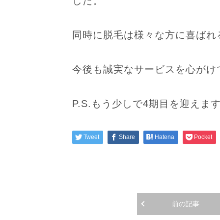
した。
同時に脱毛は様々な方に喜ばれ
今後も誠実なサービスを心がけ
P.S.もう少しで4期目を迎え
Tweet
Share
Hatena
Pocket
前の記事